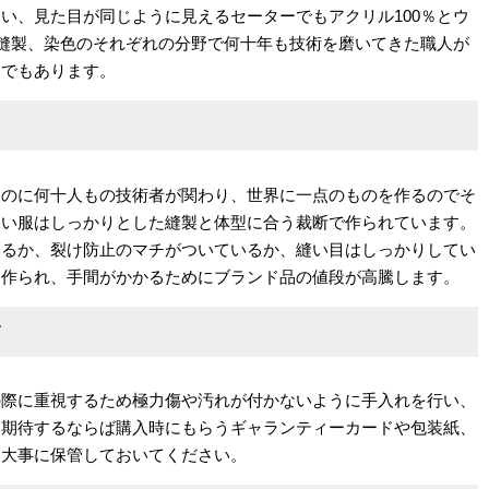
い、見た目が同じように見えるセーターでもアクリル100％とウ
や縫製、染色のそれぞれの分野で何十年も技術を磨いてきた職人が
めでもあります。
るのに何十人もの技術者が関わり、世界に一点のものを作るのでそ
良い服はしっかりとした縫製と体型に合う裁断で作られています。
いるか、裂け防止のマチがついているか、縫い目はしっかりしてい
け作られ、手間がかかるためにブランド品の値段が高騰します。
ツ
の際に重視するため極力傷や汚れが付かないように手入れを行い、
を期待するならば購入時にもらうギャランティーカードや包装紙、
て大事に保管しておいてください。